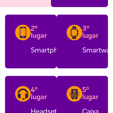
2º
3º
lugar
lugar
Smartphone
Smartwat
4º
5º
lugar
lugar
Headset
Caixa