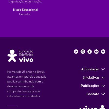
organização e premiação.
Tríade Educacional
Executor.
Fundação Telefôni
Fundação Tele
Fundação 
Funda
Fu
A Fundação
Há mais de 25 anos no Brasil,
atuamos em prol da educação
Iniciativas
pública contribuindo com o
Publicações
desenvolvimento de
competências digitais de
Contato
educadores e estudantes.