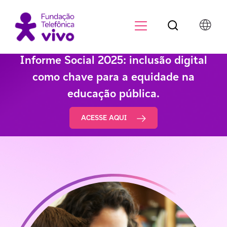
Botão de pesqu
Menu para di
Informe Social 2025: inclusão digital
como chave para a equidade na
educação pública.
ACESSE AQUI