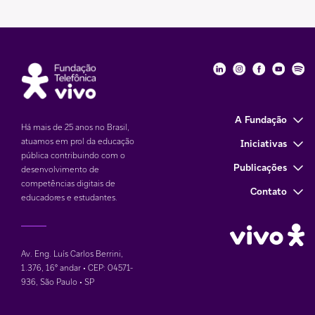
Fundação Telefôni
Fundação Tele
Fundação 
Funda
Fu
A Fundação
Há mais de 25 anos no Brasil,
atuamos em prol da educação
Iniciativas
pública contribuindo com o
Publicações
desenvolvimento de
competências digitais de
Contato
educadores e estudantes.
Av. Eng. Luís Carlos Berrini,
1.376
,
16° andar • CEP: 04571-
936
,
São Paulo • SP