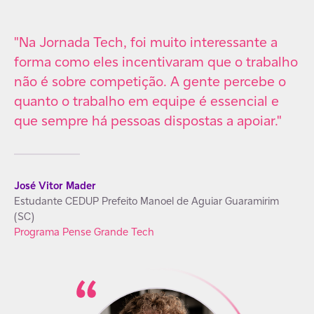
s,
"Na Jornada Tech, foi muito interessante a
“O
forma como eles incentivaram que o trabalho
im
s,
não é sobre competição. A gente percebe o
pr
quanto o trabalho em equipe é essencial e
tr
a
que sempre há pessoas dispostas a apoiar."
tr
em
ca
de
me
José Vitor Mader
Estudante CEDUP Prefeito Manoel de Aguiar Guaramirim
(SC)
Programa Pense Grande Tech
Gl
 –
Pr
Pr