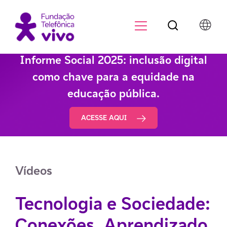
Botão de pesqu
Menu para di
Informe Social 2025: inclusão digital
como chave para a equidade na
educação pública.
ACESSE AQUI
Vídeos
Tecnologia e Sociedade:
Conexões, Aprendizado