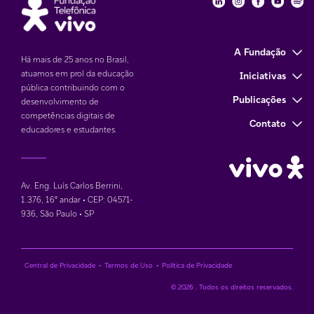
Fundação Telefôni
Fundação Tele
Fundação 
Funda
Fu
A Fundação
Há mais de 25 anos no Brasil,
atuamos em prol da educação
Iniciativas
pública contribuindo com o
Publicações
desenvolvimento de
competências digitais de
Contato
educadores e estudantes.
Av. Eng. Luís Carlos Berrini,
1.376
,
16° andar • CEP: 04571-
936
,
São Paulo • SP
Central de Privacidade
•
Termos de Uso
•
Política de Privacidade
© 2026 . Todos os direitos reservados.