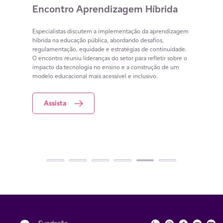
Encontro Aprendizagem Híbrida
Ens
e E
ebates
Especialistas discutem a implementação da aprendizagem
to de
híbrida na educação pública, abordando desafios,
Saiba 
de
regulamentação, equidade e estratégias de continuidade.
modelo
formar
O encontro reuniu lideranças do setor para refletir sobre o
Rotaci
impacto da tecnologia no ensino e a construção de um
aprese
modelo educacional mais acessível e inclusivo.
person
engaja
Assista
A