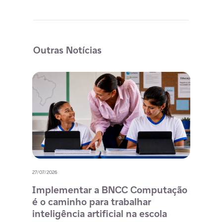
Outras Notícias
27/07/2026
20/07/
o
Implementar a BNCC Computação
12 
é o caminho para trabalhar
des
m
inteligência artificial na escola
com