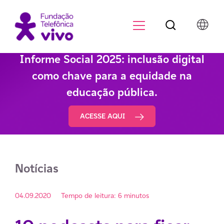
Botão de pesqu
Menu para di
Informe Social 2025: inclusão digital
como chave para a equidade na
educação pública.
ACESSE AQUI
Notícias
04.09.2020
Tempo de leitura: 6 minutos