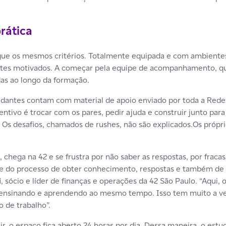
rática
gue os mesmos critérios. Totalmente equipada e com ambientes
tes motivados. A começar pela equipe de acompanhamento, qu
das ao longo da formação.
antes contam com material de apoio enviado por toda a Rede 4
tivo é trocar com os pares, pedir ajuda e construir junto para 
Os desafios, chamados de rushes, não são explicados.Os própri
hega na 42 e se frustra por não saber as respostas, por fracass
te do processo de obter conhecimento, respostas e também de s
i
, sócio e líder de finanças e operações da 42 São Paulo. “Aqui
, ensinando e aprendendo ao mesmo tempo. Isso tem muito a 
 de trabalho”.
r, o espaço fica aberto 24 horas por dia. Dessa maneira, o est