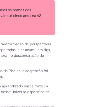
gados os nomes dos
var até cinco anos na 42
transformação de perspectivas.
eitadas, elas acumulam tigs,
hora – e desconstrução do
a da Piscina, a adaptação foi
m.
o aprendizado nasce forte da
 desse universo específico da