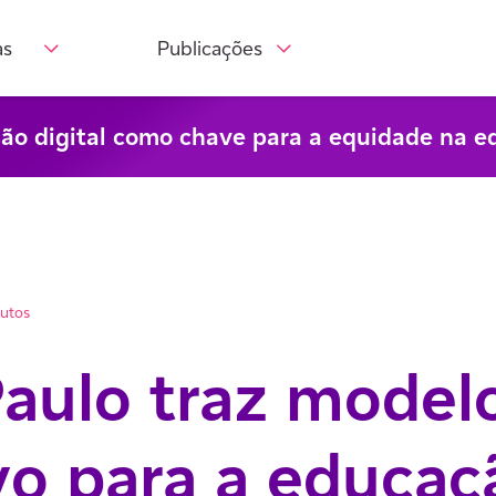
as
Publicações
são digital como chave para a equidade na e
nutos
aulo traz model
vo para a educaç