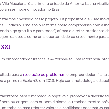
a Vila Madalena, é a primeira unidade da América Latina viabil
poia esse modelo inovador no Brasil.
estarmos envolvido nesse projeto. Os propósitos e a visão inov
 da Fundação. Este apoio reafirma nosso compromisso com a in
endo algo gratuito e para todos”, afirma o diretor-presidente 
agem da escola como uma oportunidade de crescimento para a 
 XXI
 um empreendedor francês, a 42 tornou-se uma referência inter
oltada para a
resolução de problemas
, o empreendedor, filantr
ceu a primeira École 42, em 2013. Hoje com metodologia estabe
 talentosos para o mercado, o objetivo é promover a diversidad
ênero ou origem, com ou sem diploma, ou conhecimentos prév
 um trabalho para reforçar valores e habilidades necessárias pa