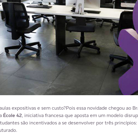
ulas expositivas e sem custo?Pois essa novidade chegou ao Br
da
École 42
, iniciativa francesa que aposta em um modelo disrup
tudantes são incentivados a se desenvolver por três princípio
uturado.