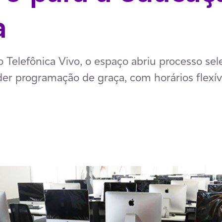
a
Telefônica Vivo, o espaço abriu processo sele
er programação de graça, com horários flexív
p
ail
ia Facebook
har via LinkedIn