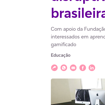
brasileir
Com apoio da Fundação 
interessados em aprend
gamificado
Educação
Compartilhar
Compartilhar via WhatsAp
Compartilhar via E-m
Compartilhar v
Compartil