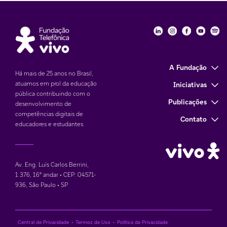
Fundação Telefôni
Fundação Tele
Fundação 
Funda
Fu
A Fundação
Há mais de 25 anos no Brasil,
atuamos em prol da educação
Iniciativas
pública contribuindo com o
Publicações
desenvolvimento de
competências digitais de
Contato
educadores e estudantes.
Av. Eng. Luís Carlos Berrini,
1.376
,
16° andar • CEP: 04571-
936
,
São Paulo • SP
Central de Privacidade
•
Termos de Uso
•
Política de Privacidade