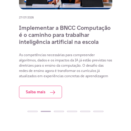
27/07/2026
20/07/
o
Implementar a BNCC Computação
12 
é o caminho para trabalhar
des
m
inteligência artificial na escola
com
na 
cia
As competências necessárias para compreender
lacunas
algoritmos, dados e os impactos da IA já estão previstas nas
Lista 
iar
diretrizes para o ensino da computação. O desafio das
conteú
redes de ensino agora é transformar os currículos já
estuda
atualizados em experiências concretas de aprendizagem
resol
Saiba mais
S