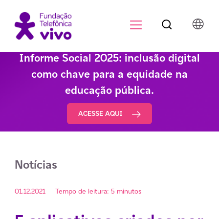
Botão de pesqu
Menu para di
Informe Social 2025: inclusão digital
como chave para a equidade na
educação pública.
ACESSE AQUI
Notícias
01.12.2021
Tempo de leitura: 5 minutos