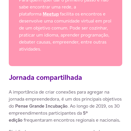
sabe encontrar uma rede, a
plataforma
Meetup
facilita os encontros e
desenvolve uma comunidade virtual em prol
de um objetivo comum. Pode ser cozinhar,
praticar um idioma, aprender programação,
debater causas, empreender, entre outras
atividades.
Jornada compartilhada
A importância de criar conexões para agregar na
jornada empreendedora, é um dos principais objetivos
do
Pense Grande Incubação
. Ao longo de 2019, os 30
empreendimentos participantes da
5º
edição
frequentaram encontros regionais e nacionais
.