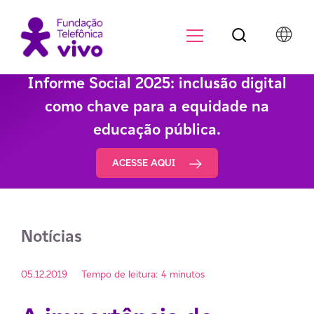
Botão de pesqu
Menu para di
Informe Social 2025: inclusão digital
como chave para a equidade na
educação pública.
ACESSE AQUI
Notícias
05.12.2019
Tempo de leitura: 4 minutos