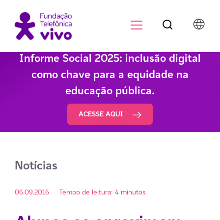
Botão de pesqu
Menu para di
Informe Social 2025: inclusão digital
como chave para a equidade na
educação pública.
ACESSE AQUI
Notícias
06.09.2016
Tempo de leitura: 4 minutos