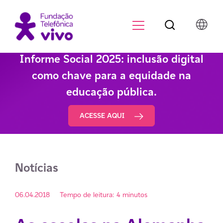
Botão de pesqu
Menu para di
Informe Social 2025: inclusão digital
como chave para a equidade na
educação pública.
ACESSE AQUI
Notícias
06.04.2018
Tempo de leitura: 4 minutos