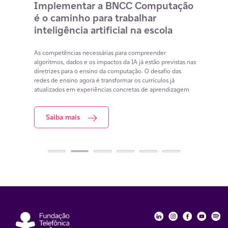
o
Implementar a BNCC Computação
12 
é o caminho para trabalhar
des
m
inteligência artificial na escola
com
na 
cia
As competências necessárias para compreender
lacunas
algoritmos, dados e os impactos da IA já estão previstas nas
Lista 
iar
diretrizes para o ensino da computação. O desafio das
conteú
redes de ensino agora é transformar os currículos já
estuda
atualizados em experiências concretas de aprendizagem
resol
Saiba mais
S
Fundação Telefôni
Fundação Tele
Fundação 
Funda
Fu