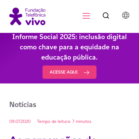
Botão de pesqu
Menu para di
Informe Social 2025: inclusão digital
como chave para a equidade na
educação pública.
ACESSE AQUI
Notícias
09.07.2020
Tempo de leitura: 7 minutos