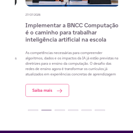
27/07/2026
20/07/
o
Implementar a BNCC Computação
12 
é o caminho para trabalhar
des
m
inteligência artificial na escola
com
na 
cia
As competências necessárias para compreender
lacunas
algoritmos, dados e os impactos da IA já estão previstas nas
Lista 
iar
diretrizes para o ensino da computação. O desafio das
conteú
redes de ensino agora é transformar os currículos já
estuda
atualizados em experiências concretas de aprendizagem
resol
Saiba mais
S