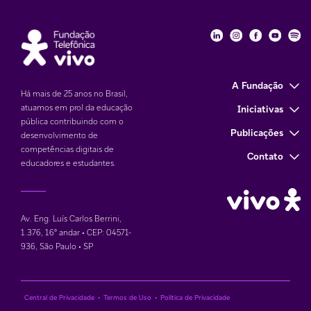
Fundação Telefôni
Fundação Tele
Fundação 
Funda
Fu
A Fundação
Há mais de 25 anos no Brasil,
atuamos em prol da educação
Iniciativas
pública contribuindo com o
Publicações
desenvolvimento de
competências digitais de
Contato
educadores e estudantes.
Av. Eng. Luís Carlos Berrini,
1.376
,
16° andar • CEP: 04571-
936
,
São Paulo • SP
Central de Privacidade
•
Termos de Uso
•
Política de Privacidade