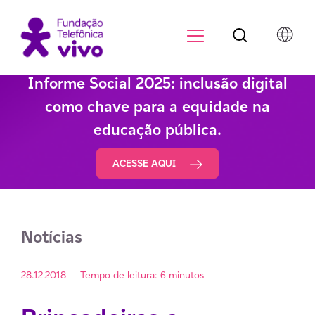
Botão de pesqu
Menu para di
Informe Social 2025: inclusão digital
como chave para a equidade na
educação pública.
ACESSE AQUI
Notícias
28.12.2018
Tempo de leitura: 6 minutos