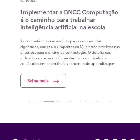
27/07/2026
20/07/
o
Implementar a BNCC Computação
12 
é o caminho para trabalhar
des
m
inteligência artificial na escola
com
na 
cia
As competências necessárias para compreender
lacunas
algoritmos, dados e os impactos da IA já estão previstas nas
Lista 
iar
diretrizes para o ensino da computação. O desafio das
conteú
redes de ensino agora é transformar os currículos já
estuda
atualizados em experiências concretas de aprendizagem
resol
Saiba mais
S