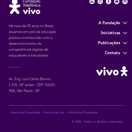
Fundação Telefôni
Fundação Tele
Fundação 
Funda
Fu
A Fundação
Há mais de 25 anos no Brasil,
atuamos em prol da educação
Iniciativas
pública contribuindo com o
Publicações
desenvolvimento de
competências digitais de
Contato
educadores e estudantes.
Av. Eng. Luís Carlos Berrini,
1.376
,
16° andar • CEP: 04571-
936
,
São Paulo • SP
Central de Privacidade
•
Termos de Uso
•
Política de Privacidade
© 2026 . Todos os direitos reservados.