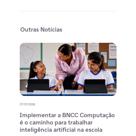
Outras Notícias
27/07/2026
20/07/
o
Implementar a BNCC Computação
12 
é o caminho para trabalhar
des
m
inteligência artificial na escola
com