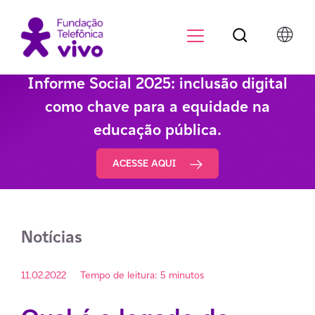
Botão de pesqu
Menu para di
Informe Social 2025: inclusão digital
como chave para a equidade na
educação pública.
ACESSE AQUI
Notícias
11.02.2022
Tempo de leitura: 5 minutos