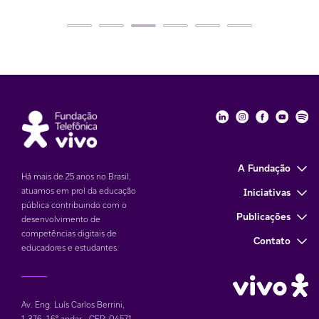
Fundação Telefôni
Fundação Tele
Fundação 
Funda
Fu
A Fundação
Há mais de 25 anos no Brasil,
atuamos em prol da educação
Iniciativas
pública contribuindo com o
Publicações
desenvolvimento de
competências digitais de
Contato
educadores e estudantes.
Av. Eng. Luís Carlos Berrini,
1.376
,
16° andar • CEP: 04571-