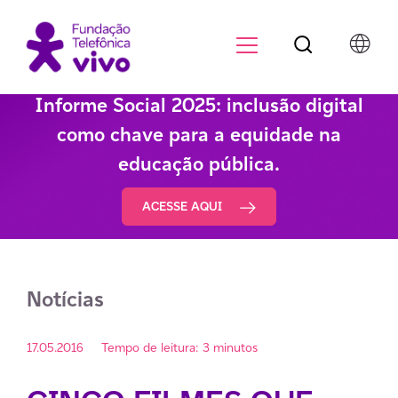
Botão de pesqu
Menu para di
Informe Social 2025: inclusão digital
como chave para a equidade na
educação pública.
ACESSE AQUI
Notícias
17.05.2016
Tempo de leitura: 3 minutos