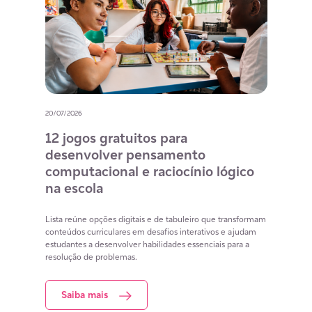
20/07/2026
15/07/
ção
12 jogos gratuitos para
ECA
desenvolver pensamento
cri
computacional e raciocínio lógico
a c
na escola
A atua
tas nas
incorp
Lista reúne opções digitais e de tabuleiro que transformam
s
respon
conteúdos curriculares em desafios interativos e ajudam
Para a
estudantes a desenvolver habilidades essenciais para a
agem
oferec
resolução de problemas.
plataf
Saiba mais
S