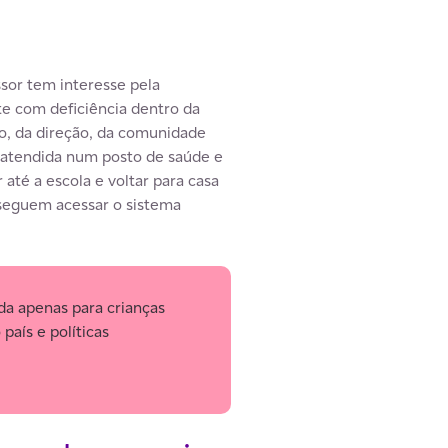
sor tem interesse pela
nte com deficiência dentro da
o, da direção, da comunidade
r atendida num posto de saúde e
até a escola e voltar para casa
nseguem acessar o sistema
da apenas para crianças
país e políticas