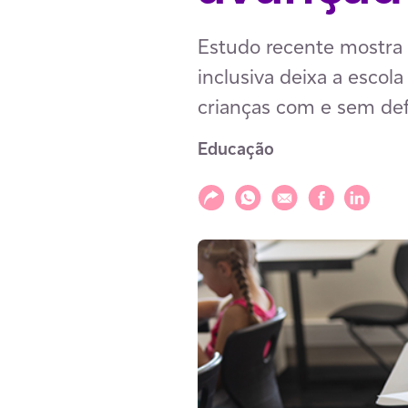
Estudo recente mostra 
inclusiva deixa a escol
crianças com e sem defi
Educação
Compartilhar
Compartilhar via WhatsAp
Compartilhar via E-m
Compartilhar v
Compartil