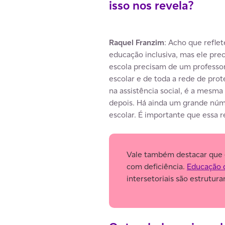
isso nos revela?
Raquel Franzim
: Acho que refle
educação inclusiva, mas ele prec
escola precisam de um professo
escolar e de toda a rede de prot
na assistência social, é a mesma
depois. Há ainda um grande núm
escolar. É importante que essa r
Vale também destacar que e
com deficiência.
Educação 
intersetoriais são estrutur