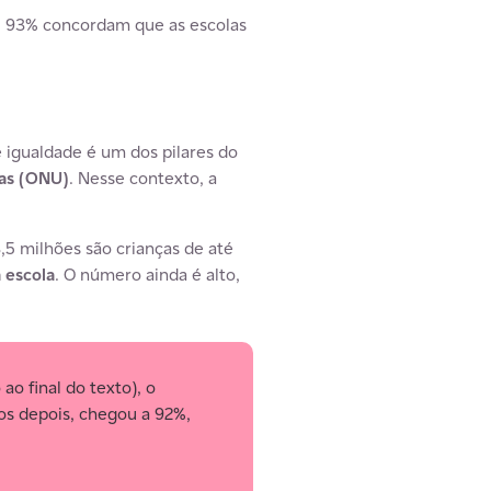
l: 93% concordam que as escolas
 igualdade é um dos pilares do
das (ONU)
. Nesse contexto, a
,5 milhões são crianças de até
 escola
. O número ainda é alto,
ao final do texto), o
os depois, chegou a 92%,