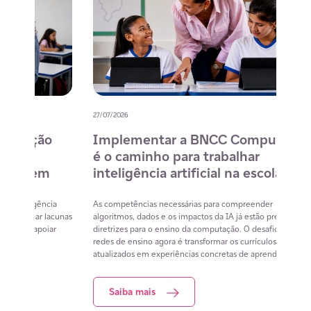
27/07/2026
20/07/
o
Implementar a BNCC Computação
12 
é o caminho para trabalhar
des
m
inteligência artificial na escola
com
na 
cia
As competências necessárias para compreender
lacunas
algoritmos, dados e os impactos da IA já estão previstas nas
Lista 
iar
diretrizes para o ensino da computação. O desafio das
conteú
redes de ensino agora é transformar os currículos já
estuda
atualizados em experiências concretas de aprendizagem
resol
Saiba mais
S