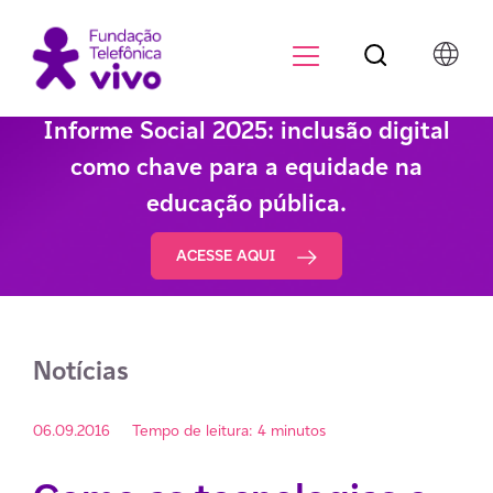
Botão de pesqu
Menu para di
Informe Social 2025: inclusão digital
como chave para a equidade na
educação pública.
ACESSE AQUI
Notícias
06.09.2016
Tempo de leitura: 4 minutos