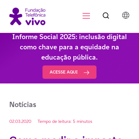
Botão de pesqu
Menu para di
Informe Social 2025: inclusão digital
como chave para a equidade na
educação pública.
ACESSE AQUI
Notícias
02.03.2020
Tempo de leitura: 5 minutos