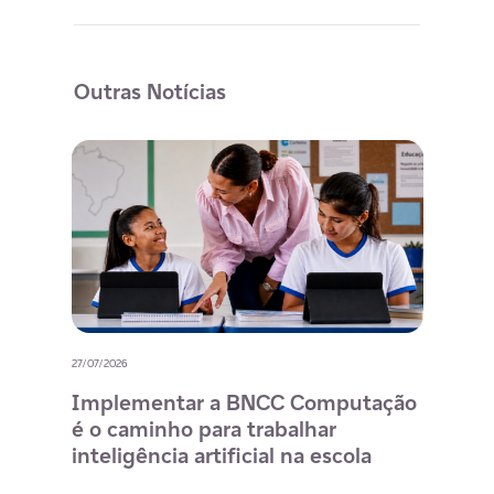
Outras Notícias
27/07/2026
20/07/
o
Implementar a BNCC Computação
12 
é o caminho para trabalhar
des
m
inteligência artificial na escola
com
na 