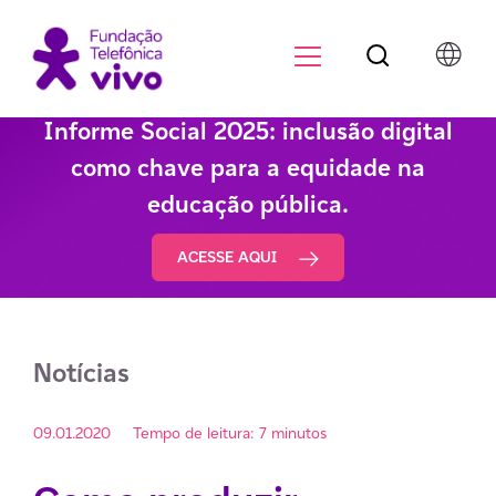
Botão de pesqu
Menu para di
Informe Social 2025: inclusão digital
como chave para a equidade na
educação pública.
ACESSE AQUI
Notícias
09.01.2020
Tempo de leitura: 7 minutos