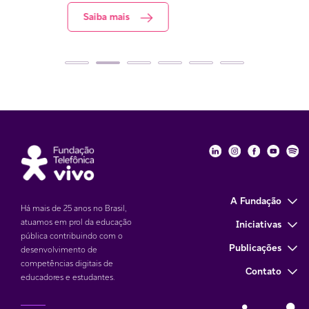
Saiba mais
S
Fundação Telefôni
Fundação Tele
Fundação 
Funda
Fu
A Fundação
Há mais de 25 anos no Brasil,
atuamos em prol da educação
Iniciativas
pública contribuindo com o
Publicações
desenvolvimento de
competências digitais de
Contato
educadores e estudantes.