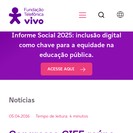
Botão de pesqu
Menu para di
Informe Social 2025: inclusão digital
como chave para a equidade na
educação pública.
ACESSE AQUI
Notícias
05.04.2016
Tempo de leitura: 4 minutos