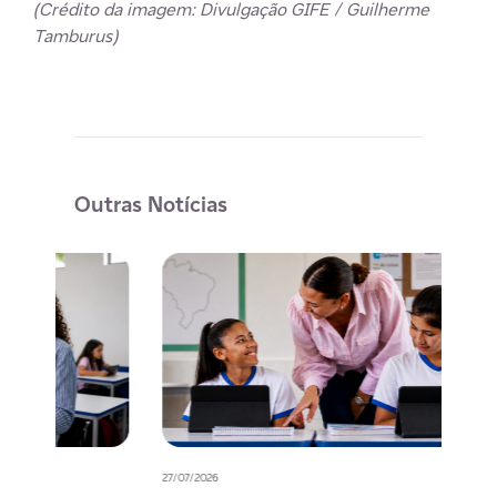
(Crédito da imagem: Divulgação GIFE / Guilherme
Tamburus)
Outras Notícias
27/07/2026
20/07/