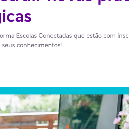
icas
aforma Escolas Conectadas que estão com insc
s seus conhecimentos!
p
ail
ia Facebook
har via LinkedIn