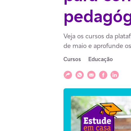
pedagóg
Veja os cursos da plat
de maio e aprofunde o
Cursos
Educação
Compartilhar
Compartilhar via WhatsAp
Compartilhar via E-m
Compartilhar v
Compartil