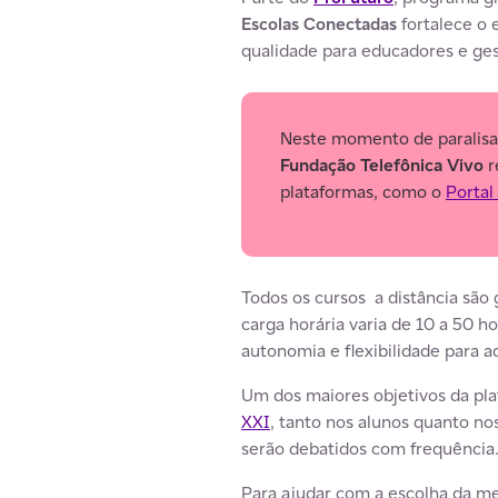
Escolas Conectadas
fortalece o 
qualidade para educadores e ges
Neste momento de paralisaçã
Fundação Telefônica Vivo
r
plataformas, como o
Porta
Todos os cursos a distância são
carga horária varia de 10 a 50 
autonomia e flexibilidade para ad
Um dos maiores objetivos da pl
XXI
, tanto nos alunos quanto n
serão debatidos com frequência
Para ajudar com a escolha da me