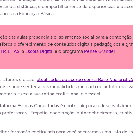
ensino a distância, o compartilhamento de experiências e o ac
tores da Educação Básica.
o das aulas presenciais e isolamento social para a contenção 
eforça o oferecimento de conteúdos digitais pedagógicos e gra
l TRILHAS
, a
Escola Digital
e o programa
Pense Grande
!
 gratuitos e estão
atualizados de acordo com a Base Nacional 
horas e pode ser feita nas modalidades mediada ou autoformati
aptar o curso à sua rotina profissional e pessoal.
ataforma Escolas Conectadas é contribuir para o desenvolvime
os professores. Empatia, cooperação, autoconhecimento, criati
.
lhor formação continuada para você separamos uma lista de to