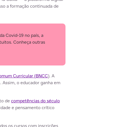
esso a formação continuada de
da Covid-19 no país, a
tuitos. Conheça outras
Comum Curricular (BNCC
). A
va. Assim, o educador ganha em
nto de
competências do século
vidade e pensamento crítico
dos os cursos com inscrições