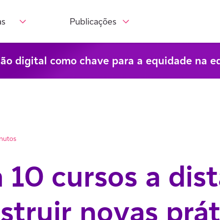
as
Publicações
são digital como chave para a equidade na e
inutos
10 cursos a dist
struir novas prát