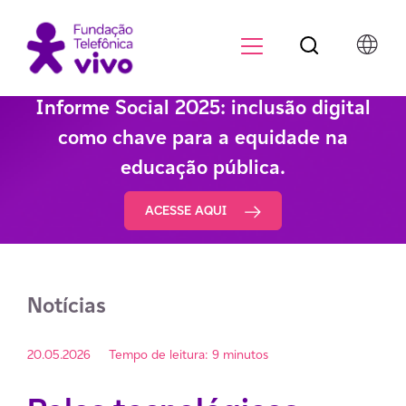
Botão de pesqu
Menu para di
Informe Social 2025: inclusão digital
como chave para a equidade na
educação pública.
ACESSE AQUI
Notícias
20.05.2026
Tempo de leitura: 9 minutos