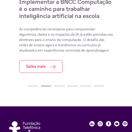
o
Implementar a BNCC Computação
12 
é o caminho para trabalhar
des
m
inteligência artificial na escola
com
na 
cia
As competências necessárias para compreender
lacunas
algoritmos, dados e os impactos da IA já estão previstas nas
Lista 
iar
diretrizes para o ensino da computação. O desafio das
conteú
redes de ensino agora é transformar os currículos já
estuda
atualizados em experiências concretas de aprendizagem
resol
Saiba mais
S
Fundação Telefôni
Fundação Tele
Fundação 
Funda
Fu