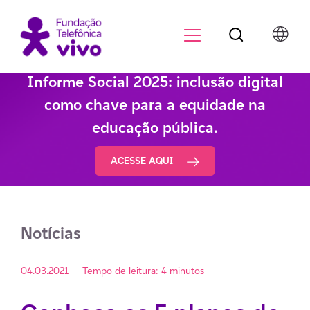
Botão de pesqu
Menu para di
Informe Social 2025: inclusão digital
como chave para a equidade na
educação pública.
ACESSE AQUI
Notícias
04.03.2021
Tempo de leitura: 4 minutos