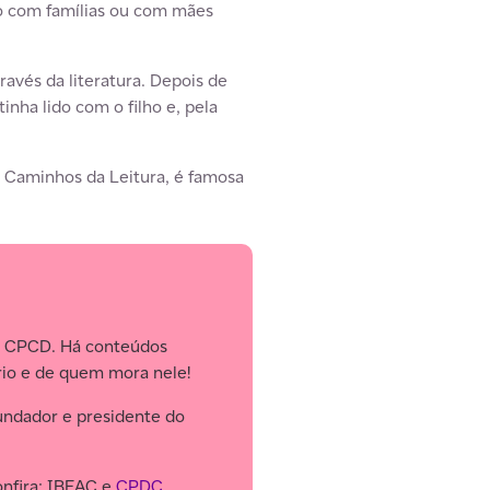
ogo com famílias ou com mães
avés da literatura. Depois de
inha lido com o filho e, pela
a Caminhos da Leitura, é famosa
e CPCD. Há conteúdos
ório e de quem mora nele!
fundador e presidente do
confira: IBEAC e
CPDC
.