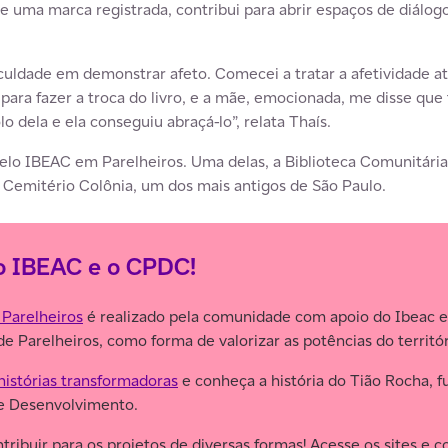
que uma marca registrada, contribui para abrir espaços de diál
uldade em demonstrar afeto. Comecei a tratar a afetividade atr
para fazer a troca do livro, e a mãe, emocionada, me disse que t
lo dela e ela conseguiu abraçá-lo”, relata Thaís.
pelo IBEAC em Parelheiros. Uma delas, a Biblioteca Comunitári
o Cemitério Colônia, um dos mais antigos de São Paulo.
o IBEAC e o CPDC!
 Parelheiros
é realizado pela comunidade com apoio do Ibeac 
de Parelheiros, como forma de valorizar as potências do territ
istórias transformadoras
e conheça a história do Tião Rocha, 
 e Desenvolvimento.
ntribuir para os projetos de diversas formas! Acesse os sites e 