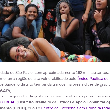
cidade de São Paulo, com aproximadamente 162 mil habitantes, a
omo uma região de alta vulnerabilidade pelo
Índice Paulista de
de Saúde, o distrito tem ainda um dos maiores índices de grav
 9,23%).
 que a gravidez da gestante, o nascimento e os primeiros anos
G IBEAC
(Instituto Brasileiro de Estudos e Apoio Comunitário)
imento (
CPCD
)
, criou o
Centro de Excelência em Primeira Infâ