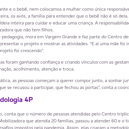
tante e o bebê, nem colocamos a mulher como única responsável
eira, os avós, a família para entender que o bebê não é só del
deia inteira para cuidar e educar uma criança. A responsabilida
zadora que não tem filhos.
de pedagogia, mora em Vargem Grande e faz parte do Centro desd
resentar o projeto e mostrar as atividades. “E aí uma mãe foi i
projeto foi crescendo”.
as foram ganhando confiança e criando vínculos com as gestante
mação, acolhimento, atenção e troca.
ica, as pessoas começam a querer compor junto, a sonhar jun
e se recusou a participar, que fechou as portas”, conta a coor
dologia 4P
to, conta que o número de pessoas atendidas pelo Centro tripl
Mobilizadora que atendia 20 famílias, passou a atender 60 e o 
esafios impostos pela pandemia. Assim, elas criaram a metodolo