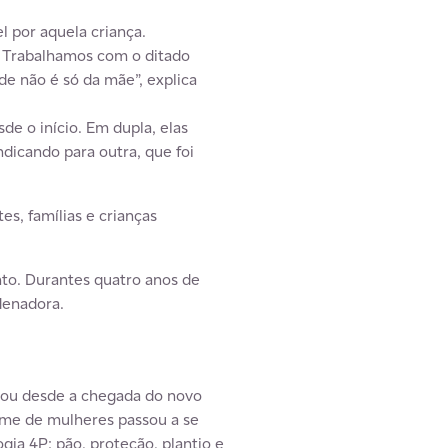
 por aquela criança.
a. Trabalhamos com o ditado
de não é só da mãe”, explica
e o início. Em dupla, elas
ndicando para outra, que foi
s, famílias e crianças
to. Durantes quatro anos de
denadora.
icou desde a chegada do novo
time de mulheres passou a se
gia 4P: pão, proteção, plantio e