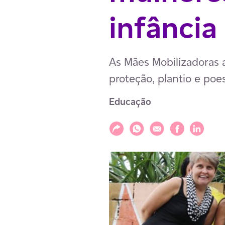
infância
As Mães Mobilizadoras 
proteção, plantio e poe
Educação
Compartilhar
Compartilhar via WhatsAp
Compartilhar via E-m
Compartilhar v
Compartil