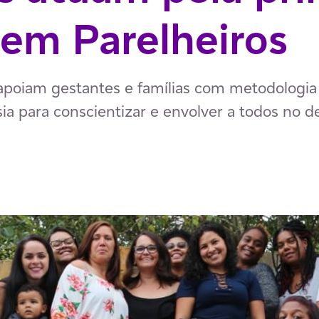
 em Parelheiros
apoiam gestantes e famílias com metodologia
sia para conscientizar e envolver a todos no d
p
ail
ia Facebook
har via LinkedIn