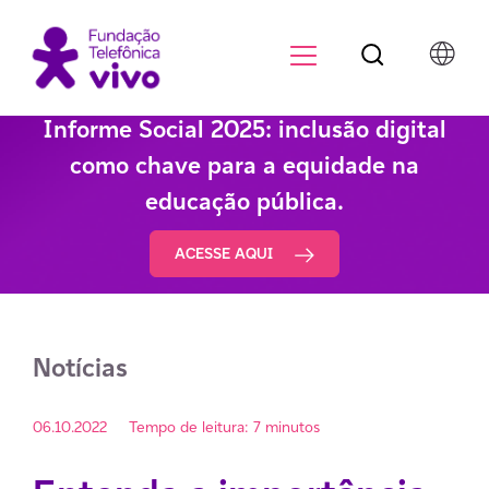
Botão de pesqu
Menu para di
Informe Social 2025: inclusão digital
como chave para a equidade na
educação pública.
ACESSE AQUI
Notícias
06.10.2022
Tempo de leitura: 7 minutos