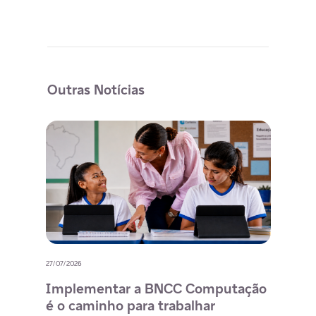
Outras Notícias
27/07/2026
20/07/
o
Implementar a BNCC Computação
12 
é o caminho para trabalhar
des