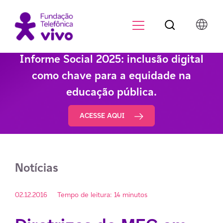
Botão de pesqu
Menu para di
Informe Social 2025: inclusão digital
como chave para a equidade na
educação pública.
ACESSE AQUI
Notícias
02.12.2016
Tempo de leitura: 14 minutos