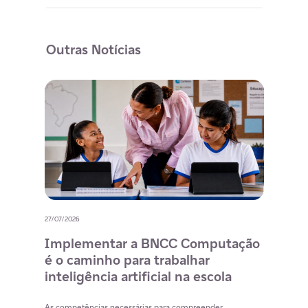
Outras Notícias
27/07/2026
20/07/
o
Implementar a BNCC Computação
12 
é o caminho para trabalhar
des
m
inteligência artificial na escola
com
na 
cia
As competências necessárias para compreender