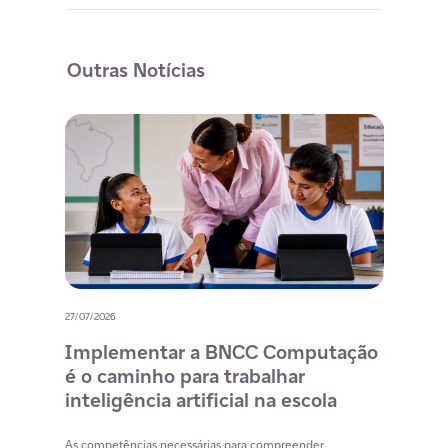
Outras Notícias
27/07/2026
20/07/
o
Implementar a BNCC Computação
12 
é o caminho para trabalhar
des
m
inteligência artificial na escola
com
na 
cia
As competências necessárias para compreender