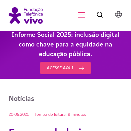
Botão de pesqu
Menu para di
Informe Social 2025: inclusão digital
como chave para a equidade na
educação pública.
ACESSE AQUI
Notícias
20.05.2021
Tempo de leitura: 9 minutos