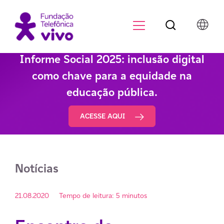
Botão de pesqu
Menu para di
Informe Social 2025: inclusão digital
como chave para a equidade na
educação pública.
ACESSE AQUI
Notícias
21.08.2020
Tempo de leitura: 5 minutos