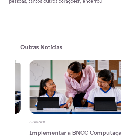
pessoas, tantos outros corações!”, encerrou.
Outras Notícias
27/07/2026
20/07/
o
Implementar a BNCC Computação
12 