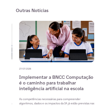
Outras Notícias
27/07/2026
20/07/
o
Implementar a BNCC Computação
12 
é o caminho para trabalhar
des
m
inteligência artificial na escola
com
na 
cia
As competências necessárias para compreender
lacunas
algoritmos, dados e os impactos da IA já estão previstas nas
Lista 