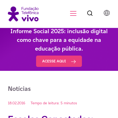
Botão de pesqu
Menu para di
Informe Social 2025: inclusão digital
como chave para a equidade na
educação pública.
ACESSE AQUI
Notícias
18.02.2016
Tempo de leitura: 5 minutos