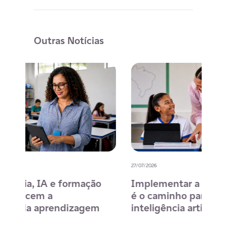
Outras Notícias
27/07/2026
20/07/
o
Implementar a BNCC Computação
12 
é o caminho para trabalhar
des
m
inteligência artificial na escola
com
na 