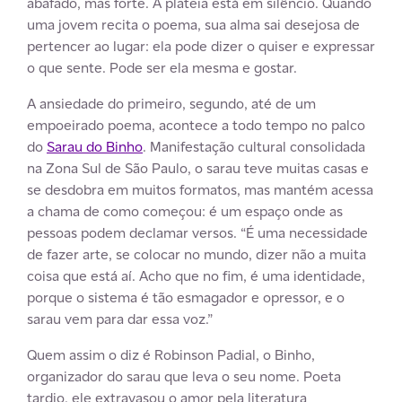
abafado, mas forte. A plateia está em silêncio. Quando
uma jovem recita o poema, sua alma sai desejosa de
pertencer ao lugar: ela pode dizer o quiser e expressar
o que sente. Pode ser ela mesma e gostar.
A ansiedade do primeiro, segundo, até de um
empoeirado poema, acontece a todo tempo no palco
do
Sarau do Binho
. Manifestação cultural consolidada
na Zona Sul de São Paulo, o sarau teve muitas casas e
se desdobra em muitos formatos, mas mantém acessa
a chama de como começou: é um espaço onde as
pessoas podem declamar versos. “É uma necessidade
de fazer arte, se colocar no mundo, dizer não a muita
coisa que está aí. Acho que no fim, é uma identidade,
porque o sistema é tão esmagador e opressor, e o
sarau vem para dar essa voz.”
Quem assim o diz é Robinson Padial, o Binho,
organizador do sarau que leva o seu nome. Poeta
tardio, ele extravasou o amor pela literatura