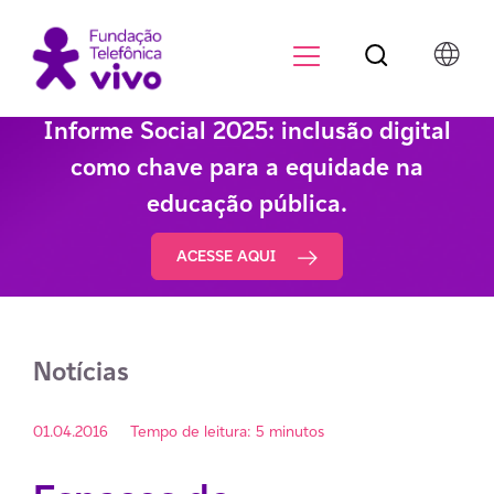
Botão de pesqu
Menu para di
Informe Social 2025: inclusão digital
como chave para a equidade na
educação pública.
ACESSE AQUI
Notícias
01.04.2016
Tempo de leitura: 5 minutos