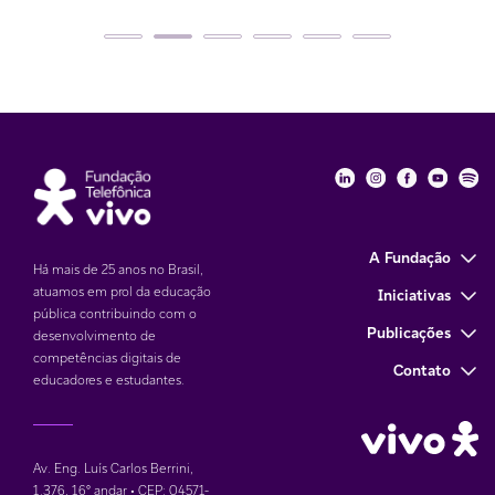
Fundação Telefôni
Fundação Tele
Fundação 
Funda
Fu
A Fundação
Há mais de 25 anos no Brasil,
atuamos em prol da educação
Iniciativas
pública contribuindo com o
Publicações
desenvolvimento de
competências digitais de
Contato
educadores e estudantes.
Av. Eng. Luís Carlos Berrini,
1.376
,
16° andar • CEP: 04571-