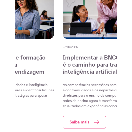
27/07/2026
20/07/
o
Implementar a BNCC Computação
12 
é o caminho para trabalhar
des
m
inteligência artificial na escola
com
na 
cia
As competências necessárias para compreender
lacunas
algoritmos, dados e os impactos da IA já estão previstas nas
Lista 
iar
diretrizes para o ensino da computação. O desafio das
conteú
redes de ensino agora é transformar os currículos já
estuda
atualizados em experiências concretas de aprendizagem
resol
Saiba mais
S