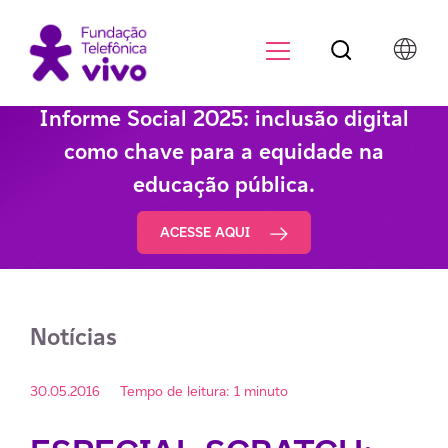
Botão de pesqu
Menu para di
Informe Social 2025: inclusão digital
como chave para a equidade na
educação pública.
ACESSE AQUI
Notícias
30.05.2016
Tempo de leitura: 1 minuto