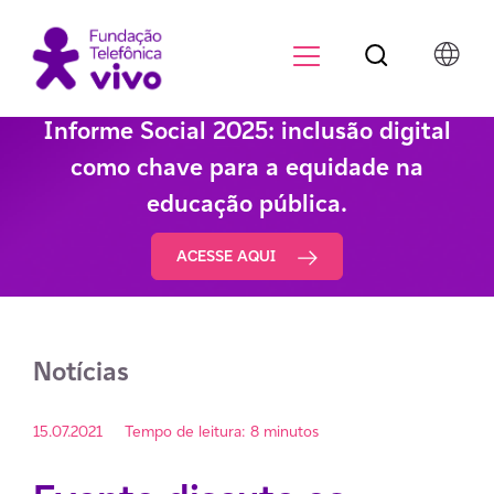
Botão de pesqu
Menu para di
Informe Social 2025: inclusão digital
como chave para a equidade na
educação pública.
ACESSE AQUI
Notícias
15.07.2021
Tempo de leitura: 8 minutos