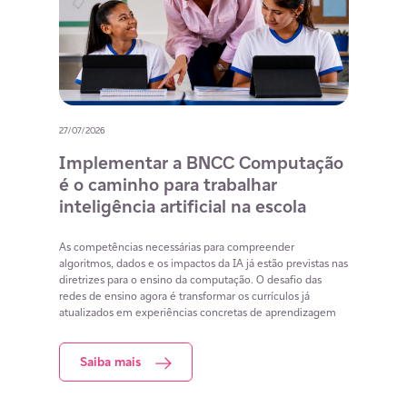
27/07/2026
20/07/
o
Implementar a BNCC Computação
12 
é o caminho para trabalhar
des
m
inteligência artificial na escola
com
na 
cia
As competências necessárias para compreender
lacunas
algoritmos, dados e os impactos da IA já estão previstas nas
Lista 
iar
diretrizes para o ensino da computação. O desafio das
conteú
redes de ensino agora é transformar os currículos já
estuda
atualizados em experiências concretas de aprendizagem
resol
Saiba mais
S