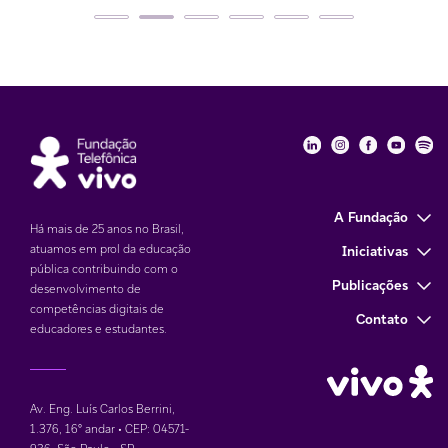
Fundação Telefôni
Fundação Tele
Fundação 
Funda
Fu
A Fundação
Há mais de 25 anos no Brasil,
atuamos em prol da educação
Iniciativas
pública contribuindo com o
Publicações
desenvolvimento de
competências digitais de
Contato
educadores e estudantes.
Av. Eng. Luís Carlos Berrini,
1.376
,
16° andar • CEP: 04571-