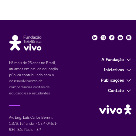
Fundação Telefôni
Fundação Tele
Fundação 
Funda
Fu
A Fundação
Há mais de 25 anos no Brasil,
atuamos em prol da educação
Iniciativas
pública contribuindo com o
Publicações
desenvolvimento de
competências digitais de
Contato
educadores e estudantes.
Av. Eng. Luís Carlos Berrini,
1.376
,
16° andar • CEP: 04571-
936
,
São Paulo • SP