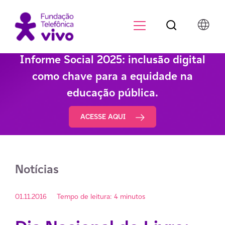
Botão de pesqu
Menu para di
Informe Social 2025: inclusão digital
como chave para a equidade na
educação pública.
ACESSE AQUI
Notícias
01.11.2016
Tempo de leitura: 4 minutos