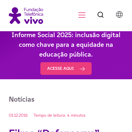
Botão de pesqu
Menu para di
Informe Social 2025: inclusão digital
como chave para a equidade na
educação pública.
ACESSE AQUI
Notícias
01.12.2016
Tempo de leitura: 4 minutos