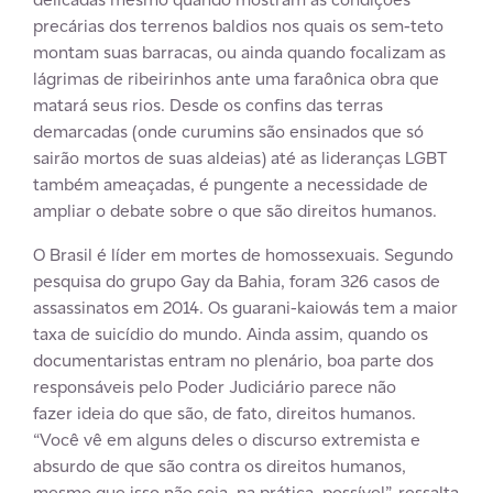
precárias dos terrenos baldios nos quais os sem-teto
montam suas barracas, ou ainda quando focalizam as
lágrimas de ribeirinhos ante uma faraônica obra que
matará seus rios. Desde os confins das terras
demarcadas (onde curumins são ensinados que só
sairão mortos de suas aldeias) até as lideranças LGBT
também ameaçadas, é pungente a necessidade de
ampliar o debate sobre o que são direitos humanos.
O Brasil é líder em mortes de homossexuais. Segundo
pesquisa do grupo Gay da Bahia, foram 326 casos de
assassinatos em 2014. Os guarani-kaiowás tem a maior
taxa de suicídio do mundo. Ainda assim, quando os
documentaristas entram no plenário, boa parte dos
responsáveis pelo Poder Judiciário parece não
fazer ideia do que são, de fato, direitos humanos.
“Você vê em alguns deles o discurso extremista e
absurdo de que são contra os direitos humanos,
mesmo que isso não seja, na prática, possível”, ressalta