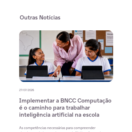
Outras Notícias
27/07/2026
20/07/
o
Implementar a BNCC Computação
12 
é o caminho para trabalhar
des
m
inteligência artificial na escola
com
na 
cia
As competências necessárias para compreender