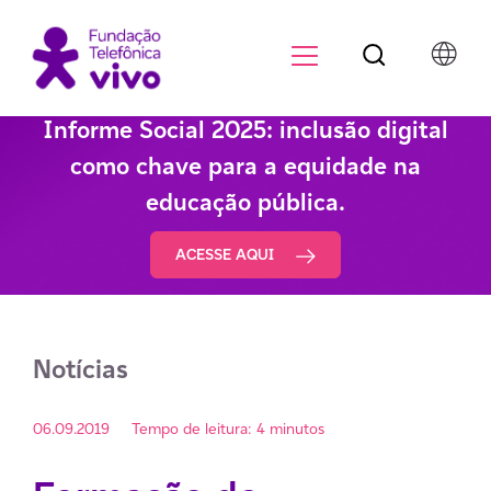
Botão de pesqu
Menu para di
Informe Social 2025: inclusão digital
como chave para a equidade na
educação pública.
ACESSE AQUI
Notícias
06.09.2019
Tempo de leitura: 4 minutos