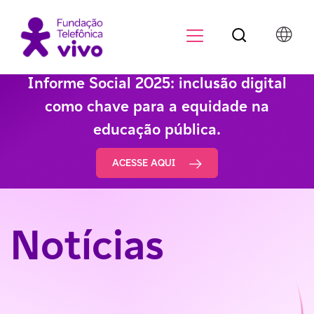
Botão de pesqu
Menu para di
Informe Social 2025: inclusão digital
como chave para a equidade na
educação pública.
ACESSE AQUI
Notícias