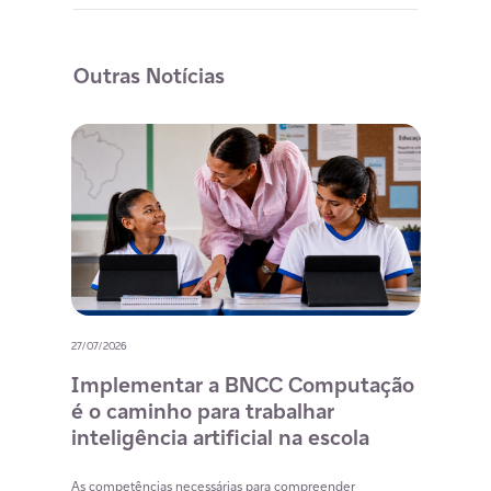
Outras Notícias
27/07/2026
20/07/
o
Implementar a BNCC Computação
12 
é o caminho para trabalhar
des
m
inteligência artificial na escola
com
na 
cia
As competências necessárias para compreender