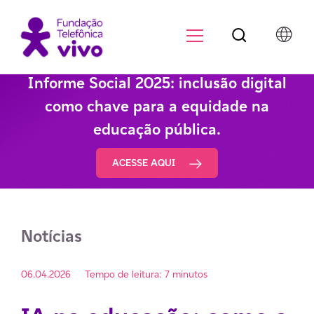
Botão de pesqu
Menu para di
Informe Social 2025: inclusão digital
como chave para a equidade na
educação pública.
ACESSE AQUI
Notícias
06.04.2026
Tempo de leitura: 7 minutos