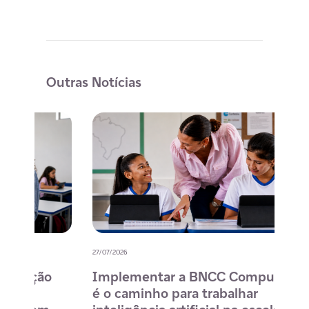
Outras Notícias
27/07/2026
20/07/
o
Implementar a BNCC Computação
12 
é o caminho para trabalhar
des