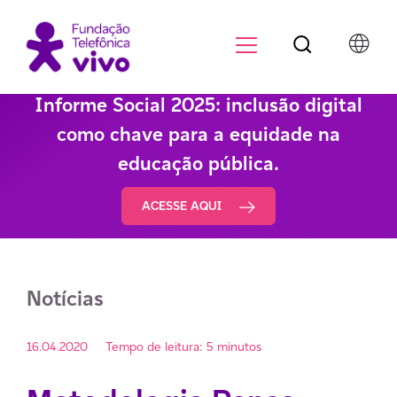
Botão de pesqu
Menu para di
Informe Social 2025: inclusão digital
como chave para a equidade na
educação pública.
ACESSE AQUI
Notícias
16.04.2020
Tempo de leitura: 5 minutos