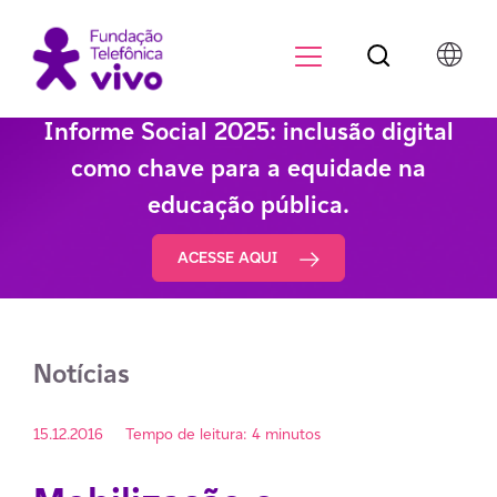
Botão de pesqu
Menu para di
Informe Social 2025: inclusão digital
como chave para a equidade na
educação pública.
ACESSE AQUI
Notícias
15.12.2016
Tempo de leitura: 4 minutos