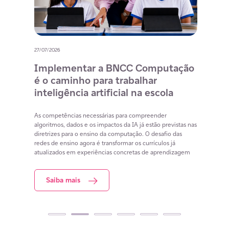
27/07/2026
20/07/
o
Implementar a BNCC Computação
12 
é o caminho para trabalhar
des
m
inteligência artificial na escola
com
na 
cia
As competências necessárias para compreender
lacunas
algoritmos, dados e os impactos da IA já estão previstas nas
Lista 
iar
diretrizes para o ensino da computação. O desafio das
conteú
redes de ensino agora é transformar os currículos já
estuda
atualizados em experiências concretas de aprendizagem
resol
Saiba mais
S