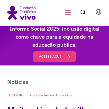
Botão de pesqu
Menu para di
Informe Social 2025: inclusão digital
como chave para a equidade na
educação pública.
ACESSE AQUI
Notícias
30.11.2016
Tempo de leitura: 11 minutos