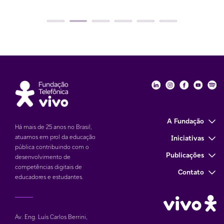
Fundação Telefôni
Fundação Tele
Fundação 
Funda
Fu
A Fundação
Há mais de 25 anos no Brasil,
atuamos em prol da educação
Iniciativas
pública contribuindo com o
Publicações
desenvolvimento de
competências digitais de
Contato
educadores e estudantes.
Av. Eng. Luís Carlos Berrini,