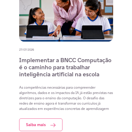
27/07/2026
20/07/
o
Implementar a BNCC Computação
12 
é o caminho para trabalhar
des
m
inteligência artificial na escola
com
na 
cia
As competências necessárias para compreender
lacunas
algoritmos, dados e os impactos da IA já estão previstas nas
Lista 
iar
diretrizes para o ensino da computação. O desafio das
conteú
redes de ensino agora é transformar os currículos já
estuda
atualizados em experiências concretas de aprendizagem
resol
Saiba mais
S