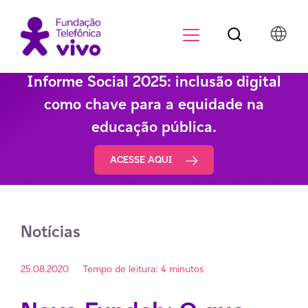
Botão de pesqu
Menu para di
Informe Social 2025: inclusão digital
como chave para a equidade na
educação pública.
ACESSE AQUI
Notícias
25.08.2020
Tempo de leitura: 4 minutos