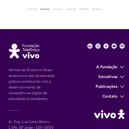
Fundação Telefôni
Fundação Tele
Fundação 
Funda
Fu
A Fundação
Há mais de 25 anos no Brasil,
atuamos em prol da educação
Iniciativas
pública contribuindo com o
Publicações
desenvolvimento de
competências digitais de
Contato
educadores e estudantes.
Av. Eng. Luís Carlos Berrini,
1.376
,
16° andar • CEP: 04571-