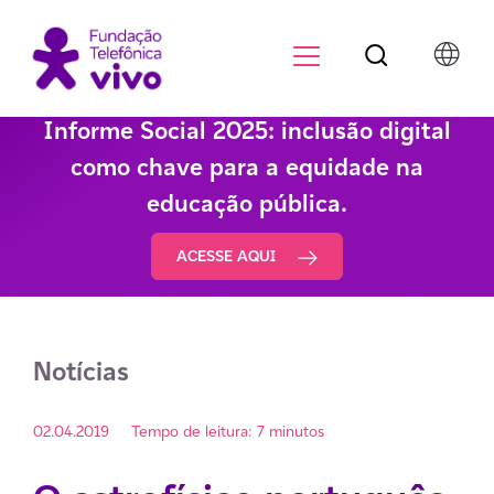
Botão de pesqu
Menu para di
Informe Social 2025: inclusão digital
como chave para a equidade na
educação pública.
ACESSE AQUI
Notícias
02.04.2019
Tempo de leitura: 7 minutos