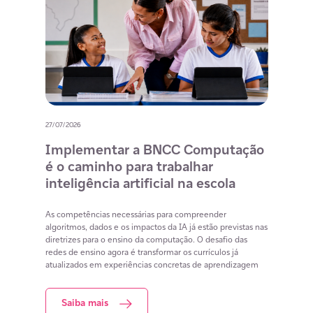
27/07/2026
20/07/
o
Implementar a BNCC Computação
12 
é o caminho para trabalhar
des
m
inteligência artificial na escola
com
na 
cia
As competências necessárias para compreender
lacunas
algoritmos, dados e os impactos da IA já estão previstas nas
Lista 
iar
diretrizes para o ensino da computação. O desafio das
conteú
redes de ensino agora é transformar os currículos já
estuda
atualizados em experiências concretas de aprendizagem
resol
Saiba mais
S