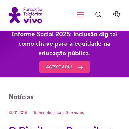
Botão de pesqu
Menu para di
Informe Social 2025: inclusão digital
como chave para a equidade na
educação pública.
ACESSE AQUI
Notícias
30.11.2016
Tempo de leitura: 8 minutos