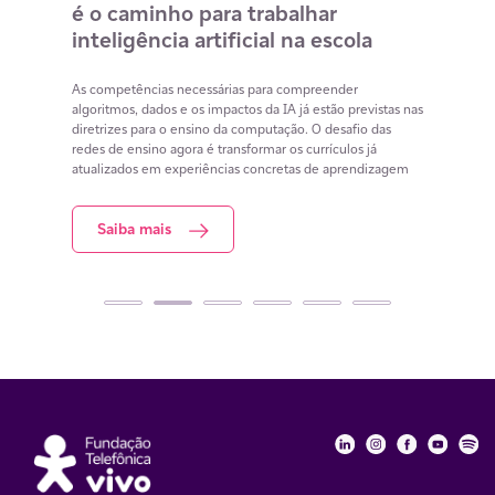
é o caminho para trabalhar
des
m
inteligência artificial na escola
com
na 
cia
As competências necessárias para compreender
lacunas
algoritmos, dados e os impactos da IA já estão previstas nas
Lista 
iar
diretrizes para o ensino da computação. O desafio das
conteú
redes de ensino agora é transformar os currículos já
estuda
atualizados em experiências concretas de aprendizagem
resol
Saiba mais
S
Fundação Telefôni
Fundação Tele
Fundação 
Funda
Fu