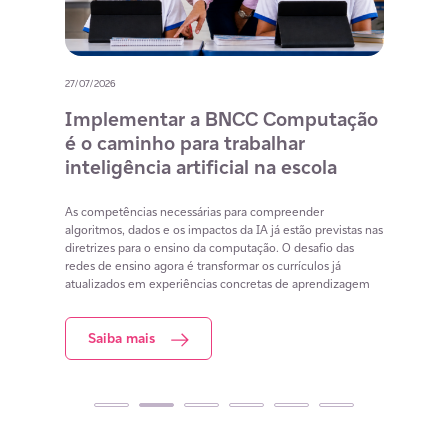
27/07/2026
20/07/
o
Implementar a BNCC Computação
12 
é o caminho para trabalhar
des
m
inteligência artificial na escola
com
na 
cia
As competências necessárias para compreender
lacunas
algoritmos, dados e os impactos da IA já estão previstas nas
Lista 
iar
diretrizes para o ensino da computação. O desafio das
conteú
redes de ensino agora é transformar os currículos já
estuda
atualizados em experiências concretas de aprendizagem
resol
Saiba mais
S