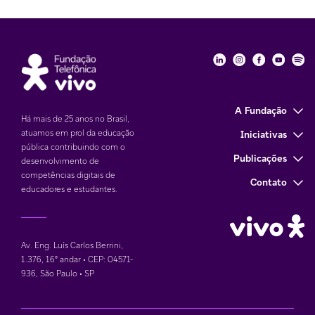
Fundação Telefôni
Fundação Tele
Fundação 
Funda
Fu
A Fundação
Há mais de 25 anos no Brasil,
atuamos em prol da educação
Iniciativas
pública contribuindo com o
Publicações
desenvolvimento de
competências digitais de
Contato
educadores e estudantes.
Av. Eng. Luís Carlos Berrini,
1.376
,
16° andar • CEP: 04571-
936
,
São Paulo • SP