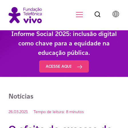
Botão de pesqu
Menu para di
Informe Social 2025: inclusão digital
como chave para a equidade na
educação pública.
ACESSE AQUI
Notícias
26.03.2021
Tempo de leitura: 8 minutos