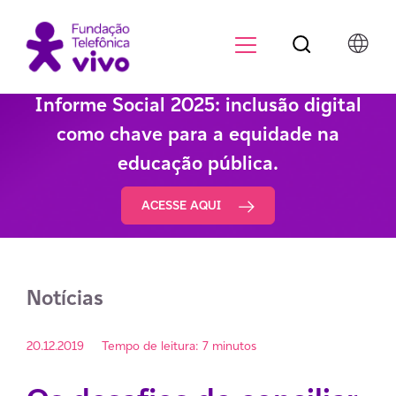
Botão de pesqu
Menu para di
Informe Social 2025: inclusão digital
como chave para a equidade na
educação pública.
ACESSE AQUI
Notícias
20.12.2019
Tempo de leitura: 7 minutos