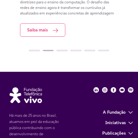
iar
diretrizes para o ensino da computação. O desafio das
conteú
redes de ensino agora é transformar os currículos já
estuda
atualizados em experiências concretas de aprendizagem
resol
Saiba mais
S
Fundação Telefôni
Fundação Tele
Fundação 
Funda
Fu
A Fundação
Há mais de 25 anos no Brasil,
atuamos em prol da educação
Iniciativas
pública contribuindo com o
Publicações
desenvolvimento de