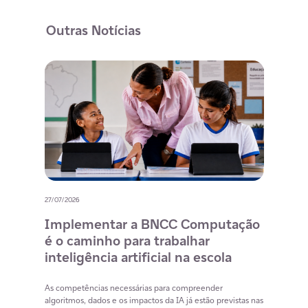
Outras Notícias
27/07/2026
20/07/
o
Implementar a BNCC Computação
12 
é o caminho para trabalhar
des
m
inteligência artificial na escola
com
na 
cia
As competências necessárias para compreender
lacunas
algoritmos, dados e os impactos da IA já estão previstas nas
Lista 