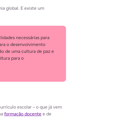
a global. E existe um
lidades necessárias para
para o desenvolvimento
ção de uma cultura de paz e
ltura para o
rrículo escolar – o que já vem
 na
formação docente
e de