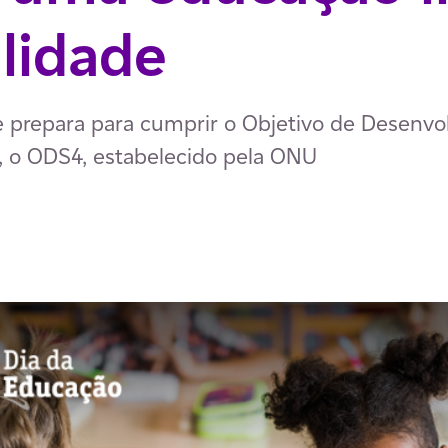
lidade
 prepara para cumprir o Objetivo de Desenvo
, o ODS4, estabelecido pela ONU
p
ail
ia Facebook
har via LinkedIn