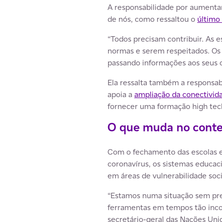
A responsabilidade por aumentar
de nós, como ressaltou o
último
“Todos precisam contribuir. As 
normas e serem respeitados. Os
passando informações aos seus co
Ela ressalta também a responsabi
apoia a
ampliação da conectivid
fornecer uma formação high tech
O que muda no cont
Com o fechamento das escolas e
coronavírus, os sistemas educa
em áreas de vulnerabilidade soci
“Estamos numa situação sem pre
ferramentas em tempos tão incom
secretário-geral das Nações Uni