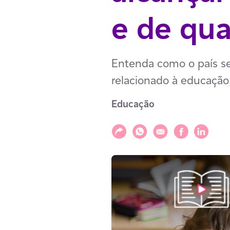
e de qua
Entenda como o país se
relacionado à educação
Educação
Compartilhar
Compartilhar via WhatsAp
Compartilhar via E-m
Compartilhar v
Compartil