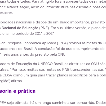
ara todas e todos
. Para atingi-lo foram apresentadas dez met
ior e alfabetização, além de infraestrutura nas escolas e boas c
essores.
ioridades nacionais e dispõe de um aliado importante, previsto 
o Nacional de Educação
(PNE). Em sua última versão, o plano de
acional no período de 2014 a 2024.
o de Pesquisa Econômica Aplicada (IPEA) revisou as metas da 
ducacionais do Brasil. A conclusão foi de que o cumprimento do
 seis anos antes do previsto pela ONU.
dora de Educação da UNESCO Brasil, as diretrizes da ONU são 
aíses. “Por isso, muitas das metas do PNE transcendem as das
a a ODS4 como um guia para traçar planos específicos para a po
gião”, afirma.
oria e prática
PEA seja otimista, há um longo caminho a ser percorrido. Dados