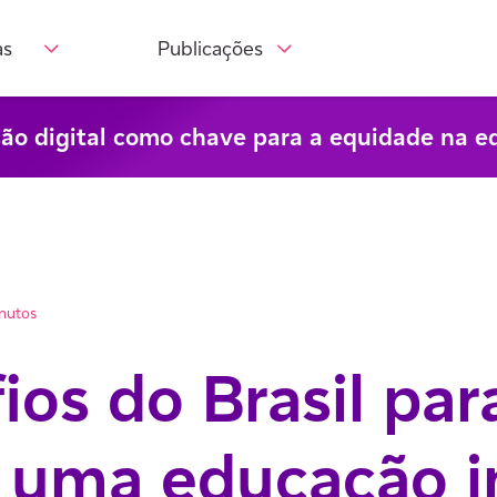
as
Publicações
são digital como chave para a equidade na e
inutos
ios do Brasil par
 uma educação i