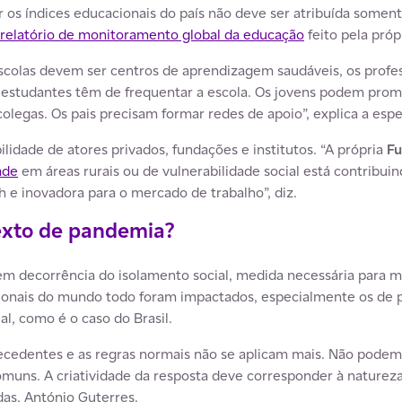
 os índices educacionais do país não deve ser atribuída somen
 relatório de monitoramento global da educação
feito pela próp
escolas devem ser centros de aprendizagem saudáveis, os profe
 estudantes têm de frequentar a escola. Os jovens podem prom
legas. Os pais precisam formar redes de apoio”, explica a espe
lidade de atores privados, fundações e institutos. “A própria
Fu
ade
em áreas rurais ou de vulnerabilidade social está contribui
 e inovadora para o mercado de trabalho”, diz.
exto de pandemia?
m decorrência do isolamento social, medida necessária para m
cionais do mundo todo foram impactados, especialmente os de 
al, como é o caso do Brasil.
cedentes e as regras normais não se aplicam mais. Não pode
uns. A criatividade da resposta deve corresponder à natureza 
das, António Guterres.