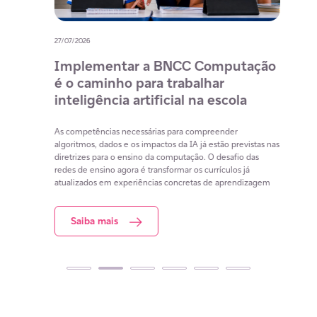
27/07/2026
20/07/
o
Implementar a BNCC Computação
12 
é o caminho para trabalhar
des
m
inteligência artificial na escola
com
na 
cia
As competências necessárias para compreender
lacunas
algoritmos, dados e os impactos da IA já estão previstas nas
Lista 
iar
diretrizes para o ensino da computação. O desafio das
conteú
redes de ensino agora é transformar os currículos já
estuda
atualizados em experiências concretas de aprendizagem
resol
Saiba mais
S