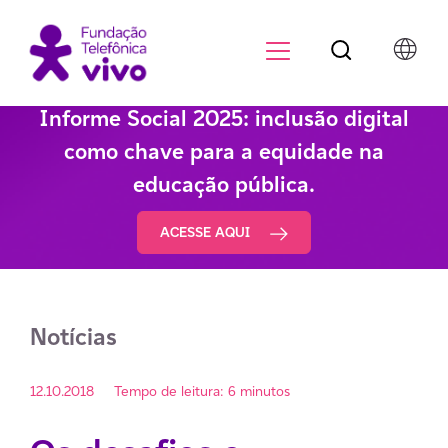
Botão de pesqu
Menu para di
Informe Social 2025: inclusão digital
como chave para a equidade na
educação pública.
ACESSE AQUI
Notícias
12.10.2018
Tempo de leitura: 6 minutos