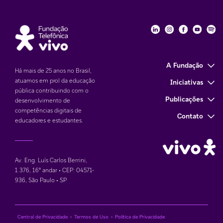
Fundação Telefôni
Fundação Tele
Fundação 
Funda
Fu
A Fundação
Há mais de 25 anos no Brasil,
atuamos em prol da educação
Iniciativas
pública contribuindo com o
Publicações
desenvolvimento de
competências digitais de
Contato
educadores e estudantes.
Av. Eng. Luís Carlos Berrini,
1.376
,
16° andar • CEP: 04571-
936
,
São Paulo • SP
Central de Privacidade
•
Termos de Uso
•
Política de Privacidade