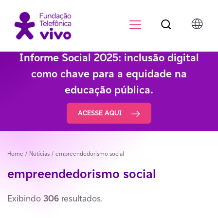
Botão de pesqu
Menu para di
Informe Social 2025: inclusão digital
como chave para a equidade na
educação pública.
ACESSE AQUI
Home
/ Notícias /
empreendedorismo social
empreendedorismo social
Exibindo
306
resultados.