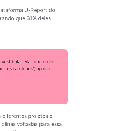
plataforma U-Report do
strando que
31%
deles
 vestibular. Mas quem não
utros caminhos”, opina o
diferentes projetos e
iplinas voltadas para essa