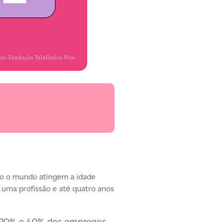
do o mundo atingem a idade
 uma profissão e até quatro anos
re 20% e 40% dos empregos