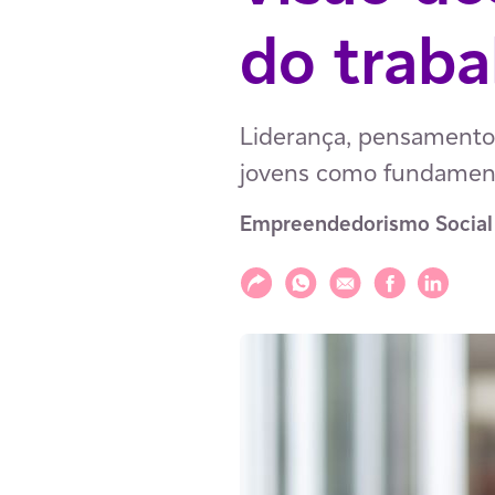
do traba
Liderança, pensamento 
jovens como fundament
Empreendedorismo Social
Compartilhar
Compartilhar via WhatsAp
Compartilhar via E-m
Compartilhar v
Compartil