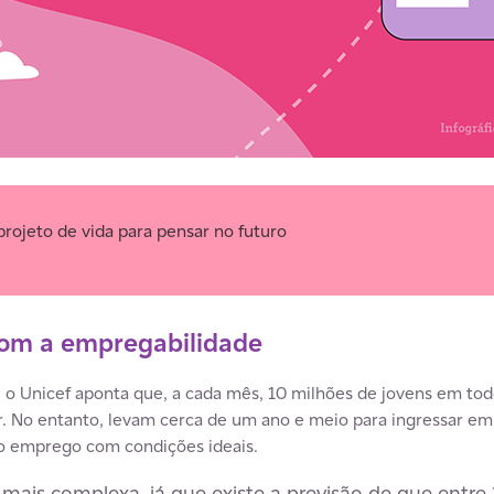
rojeto de vida para pensar no futuro
com a empregabilidade
o Unicef aponta que, a cada mês, 10 milhões de jovens em to
. No entanto, levam cerca de um ano e meio para ingressar em
ro emprego com condições ideais.
a mais complexa, já que existe a previsão de que ent