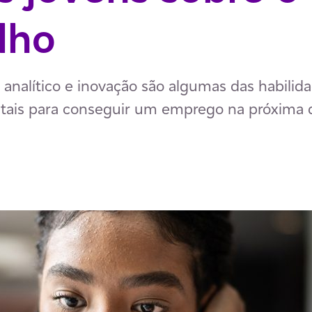
lho
analítico e inovação são algumas das habilid
ais para conseguir um emprego na próxima 
p
ail
ia Facebook
har via LinkedIn