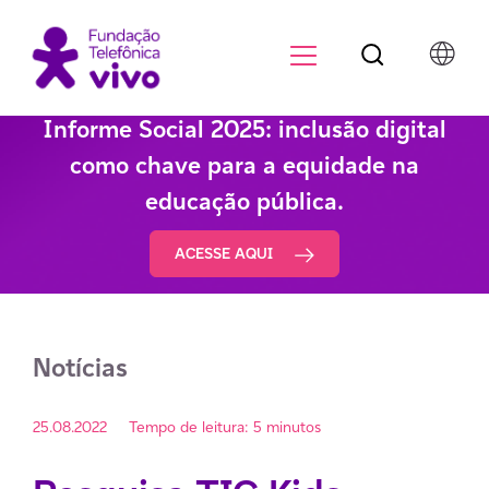
Botão de pesqu
Menu para di
Informe Social 2025: inclusão digital
como chave para a equidade na
educação pública.
ACESSE AQUI
Notícias
25.08.2022
Tempo de leitura: 5 minutos