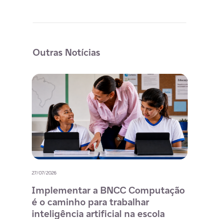
Outras Notícias
27/07/2026
20/07/
o
Implementar a BNCC Computação
12 
é o caminho para trabalhar
des
m
inteligência artificial na escola
com