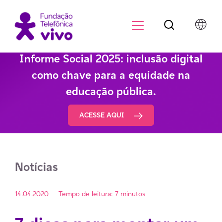
Botão de pesqu
Menu para di
Informe Social 2025: inclusão digital
como chave para a equidade na
educação pública.
ACESSE AQUI
Notícias
14.04.2020
Tempo de leitura: 7 minutos